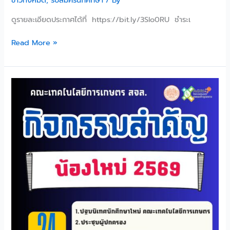
ข่าวทั้งหมด
,
รับสมัครนักศึกษา
/ By
ดูรายละเอียดประกาศได้ที่ https://bit.ly/3Slo0RU ชำระเ
Read More »
น้อง
ใหม่
ใจเด็ด
ลูก
เจ้า
คุณ
ทหาร
ทุก
คน
ที่
ฝ่าฟัน
มหกรรม