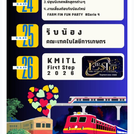
TCAS
มา
จน
รอบ
สุดท้าย
เรา
จะ
ได้
เจอ
ตัว
เป็นๆ
กัน
แล้ว
นะ
ทุก
คน
นนนน