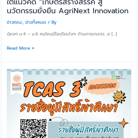
ใต้แนวคิด “เกษตรสร้างสรรค์ สู่
นวัตกรรมยั่งยืน AgriNext Innovation
ข่าวคณะ
,
ข่าวทั้งหมด
/ By
น้องๆ ม.4 – ม.6 คนไหนมีไอเดียเจ๋งๆ ด้านการเกษตร…อ […]
Read More »
ประกาศ
ราย
ชื่อ
ผู้
มี
สิทธิ์
เข้า
ศึกษา
TCAS