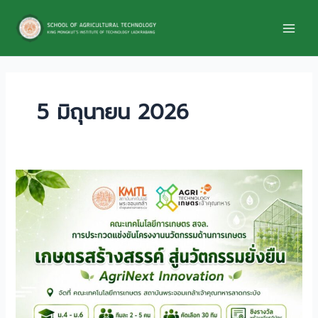
Skip
to
content
5 มิถุนายน 2026
เปิด
เวที
ให้
นัก
คิด
รุ่น
ใหม่!
การ
ประกวด