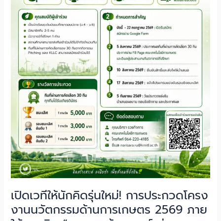
โครง
งาน
นวัตกรรม
ด้าน
การเกษตร
2569
ภาย
ใต้
แนวคิด
“เกษตร
สร้างสรรค์
สู่
นวัตกรรม
ยั่งยืน
AgriNext
Innovation
เปิดเวทีให้นักคิดรุ่นใหม่! การประกวดโครง
งานนวัตกรรมด้านการเกษตร 2569 ภาย