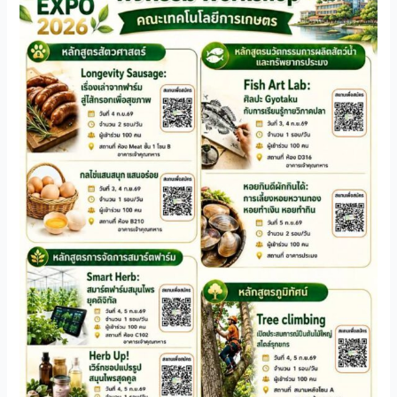
ให้
ตาม
คำขอ
Workshop
สุด
หรรษา
ของ
คณะ
เทคโนโลยี
การเกษตร
ใน
งาน
KMITL
Innovation
Expo
2026
ลาดกระบัง
นิ
ทร