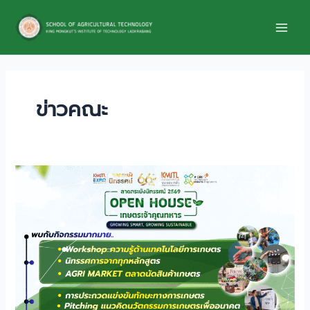
Skip
to
content
ข่าวคณะ
รวม
กิจกรรม
OPEN
HOUSE
เกษตร
เจ้า
คุณ
ทหาร
GROWING