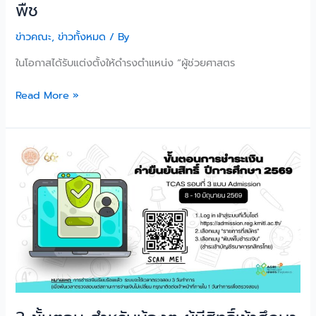
ภาค
พืช
วิชา
เทคโนโลยี
ข่าวคณะ
,
ข่าวทั้งหมด
/ By
การ
ในโอกาสได้รับแต่งตั้งให้ดำรงตำแหน่ง “ผู้ช่วยศาสตร
ผลิต
พืช
Read More »
3
ขั้น
ตอน
สำหรับ
น้องๆ
ผู้
มี
สิทธิ์
เข้า
ศึกษา