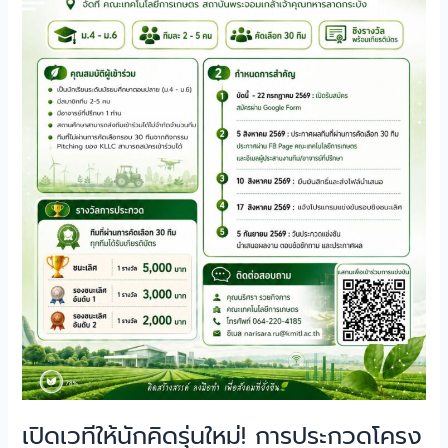
การ
ประกวด
โครง
งาน
นวัตกรรม
ด้าน
การเกษตร
2569
ภาย
ใต้
แนวคิด
“เกษตร
สร้างสรรค์
สู่
นวัตกรรม
ยั่งยืน
AgriNext
Innovation
เปิดเวทีให้นักคิดรุ่นใหม่! การประกวดโครง