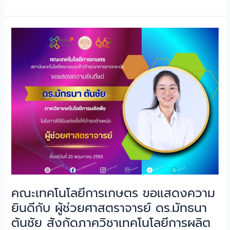
คณะ
เทคโนโลยี
การเกษตร
ขอ
แสดง
ความ
ยินดี
กับ
ผู้
ช่วย
ศาสตราจารย์
ดร.มัท
ธนา
คณะเทคโนโลยีการเกษตร ขอแสดงความ
ตัน
ยินดีกับ ผู้ช่วยศาสตราจารย์ ดร.มัทธนา
ชัย
สังกัด
ตันชัย สังกัดภาควิชาเทคโนโลยีการผลิต