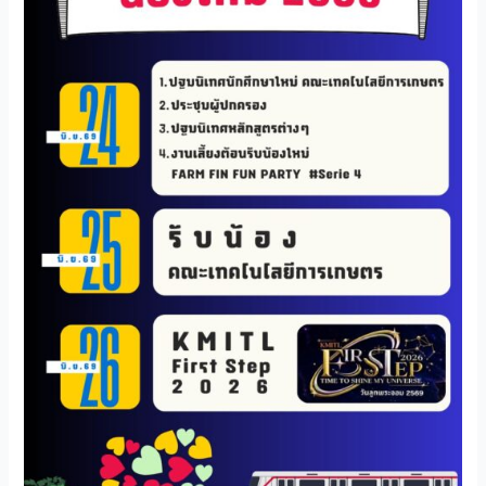
คน
ที่
ฝ่าฟัน
มหกรรม
TCAS
มา
จน
รอบ
สุดท้าย
เรา
จะ
ได้
เจอ
ตัว
เป็นๆ
กัน
แล้ว
นะ