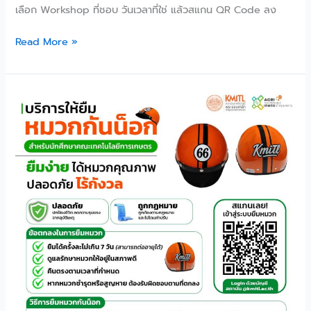
เลือก Workshop ที่ชอบ วันเวลาที่ใช่ แล้วสแกน QR Code ลง
Read More »
คณะ
เทคโนโลยี
การเกษตร
เตรียม
หมวก
กัน
น็อค
ไว้
ให้
นักศึกษา
ยืม
ไป
ใช้