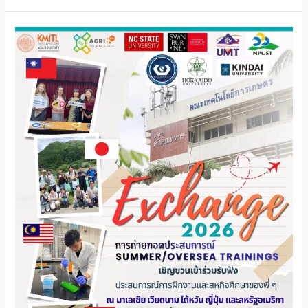
ประชาสัมพันธ์
กิจกรรม
ถ่ายทอด
ประสบการณ์
แลก
เปลี่ยน
ฝึกงาน
และ
สห
กิจ
ต่าง
ประเทศ
ของ
รุ่น
พี่
ปี
2569