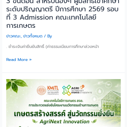
3 ขั้นตอน สำหรับน้องๆ ผู้มีสิทธิ์เข้าศึกษา
ระดับ
ระดับปริญญาตรี ปีการศึกษา 2569 รอบ
ปริญญา
ที่ 3 Admission คณะเทคโนโลยี
ตรี
ปี
การเกษตร
การ
ศึกษา
ข่าวคณะ
,
ข่าวทั้งหมด
/ By
2569
. ชำระเงินค่ายืนยันสิทธิ์ (ค่าธรรมเนียมการศึกษาล่วงหน้า
รอบ
ที่
Read More »
3
Admission
คณะ
เปิด
เทคโนโลยี
เวที
การเกษตร
ให้
นัก
คิด
รุ่น
ใหม่!