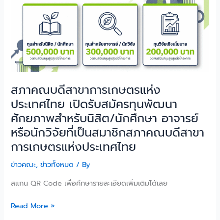
วิจัย
ที่
เป็น
สมาชิก
สภา
คณบดี
สาขา
สภาคณบดีสาขาการเกษตรแห่ง
การเกษตร
ประเทศไทย เปิดรับสมัครทุนพัฒนา
แห่ง
ประเทศไทย
ศักยภาพสำหรับนิสิต/นักศึกษา อาจารย์
หรือนักวิจัยที่เป็นสมาชิกสภาคณบดีสาขา
การเกษตรแห่งประเทศไทย
ข่าวคณะ
,
ข่าวทั้งหมด
/ By
สแกน QR Code เพื่อศึกษารายละเอียดเพิ่มเติมได้เลย
Read More »