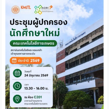
24
มิถุนายน
2569
ขอ
เชิญ
ผู้
ปกครอง
นักศึกษา
ใหม่
คณะ
เทคโนโลยี
การเกษตร