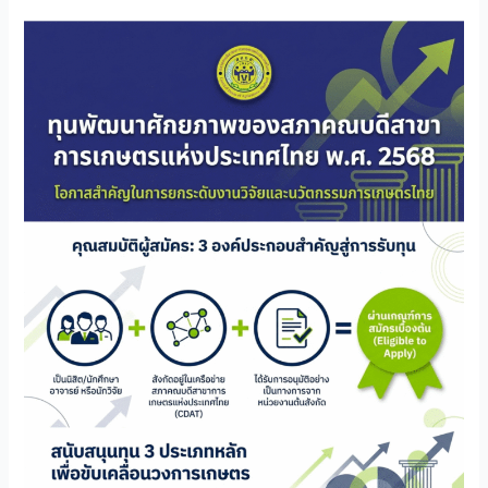
สภา
คณบดี
สาขา
การเกษตร
แห่ง
ประเทศไทย
เปิด
รับ
สมัคร
ทุน
พัฒนา
ศักยภาพ
สำหรับ
นิสิต/
นักศึกษา
อาจารย์
หรือ
นัก