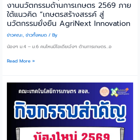
งานนวัตกรรมด้านการเกษตร 2569 ภาย
ใต้แนวคิด “เกษตรสร้างสรรค์ สู่
นวัตกรรมยั่งยืน AgriNext Innovation
ข่าวคณะ
,
ข่าวทั้งหมด
/ By
น้องๆ ม.4 – ม.6 คนไหนมีไอเดียเจ๋งๆ ด้านการเกษตร…อ
Read More »
น้อง
ใหม่
ใจเด็ด
ลูก
เจ้า
คุณ
ทหาร
ทุก