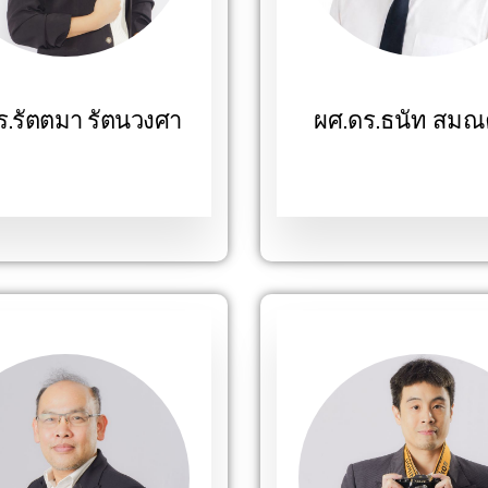
ร.รัตตมา รัตนวงศา
ผศ.ดร.ธนัท สมณค