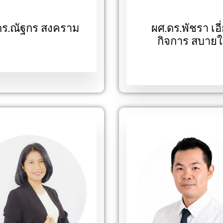
ดร.ณัฐกร สงคราม
ผศ.ดร.พัชรา เอี
กิจการ สบาย