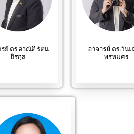
รย์ ดร.อาณัติ รัตน
อาจารย์ ดร.วันเ
ถิรกุล
พรหมศร