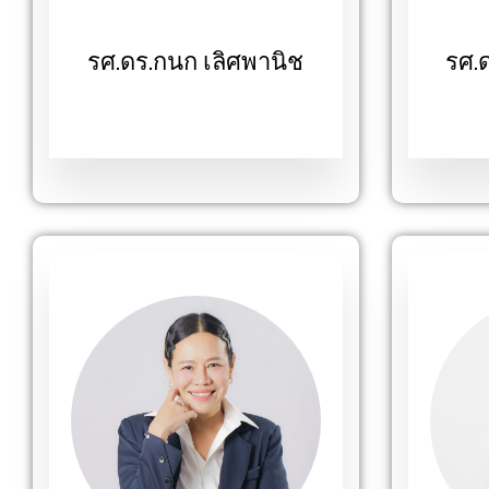
รศ.ดร.กนก เลิศพานิช
รศ.