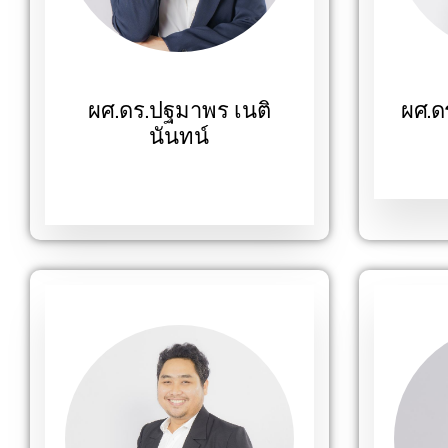
ผศ.ดร.ปฐมาพร เนติ
ผศ.ด
นันทน์