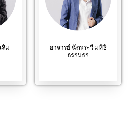
ฉลิม
อาจารย์ ฉัตรระวี มหิธิ
ธรรมธร