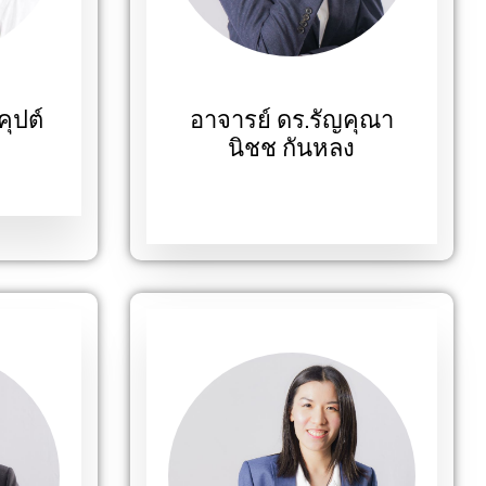
ุปต์
อาจารย์ ดร.รัญคุณา
นิชช กันหลง