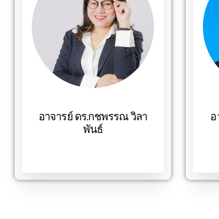
อาจารย์ ดร.กชพรรณ วิลา
อ
พันธ์