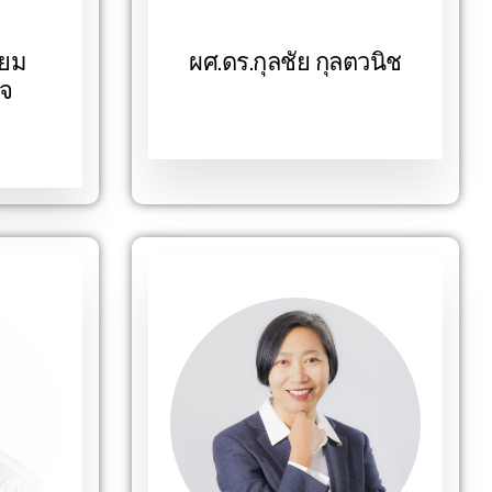
่ยม
ผศ.ดร.กุลชัย กุลตวนิช
ใจ