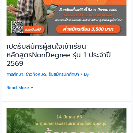
เรียน
หลักสูตรNonDegree
รุ่น
1
ประจำ
ปี
เปิดรับสมัครผู้สนใจเข้าเรียน
2569
หลักสูตรNonDegree รุ่น 1 ประจำปี
2569
การศึกษา
,
ข่าวทั้งหมด
,
รับสมัครนักศึกษา
/ By
Read More »
14
มีนาคม
คืน
ชีวิต