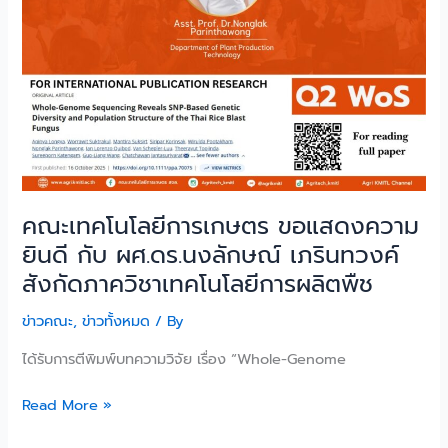
ยินดี
กับ
ผศ.ดร.นงลักษณ์
เภริ
นท
วงค์
สังกัด
ภาค
วิชา
คณะเทคโนโลยีการเกษตร ขอแสดงความ
เทคโนโลยี
การ
ยินดี กับ ผศ.ดร.นงลักษณ์ เภรินทวงค์
ผลิต
สังกัดภาควิชาเทคโนโลยีการผลิตพืช
พืช
ข่าวคณะ
,
ข่าวทั้งหมด
/ By
ได้รับการตีพิมพ์บทความวิจัย เรื่อง “Whole-Genome
Read More »