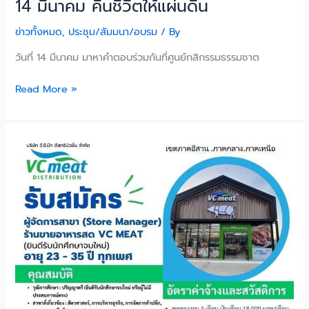
14 มีนาคม คืนชีวิตให้แผ่นดิน
ข่าวทั้งหมด
,
ประชุม/สัมมนา/อบรม
/ By
วันที่ 14 มีนาคม มาหาคำตอบร่วมกันที่ศูนย์กสิกรรมธรรมชาต
Read More »
จบ
ใหม่
ไม่ใช่
ปัญหา
VC
MEAT
ที่
นี่
มี
งาน