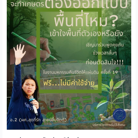
ให้
แผ่น
ดิน