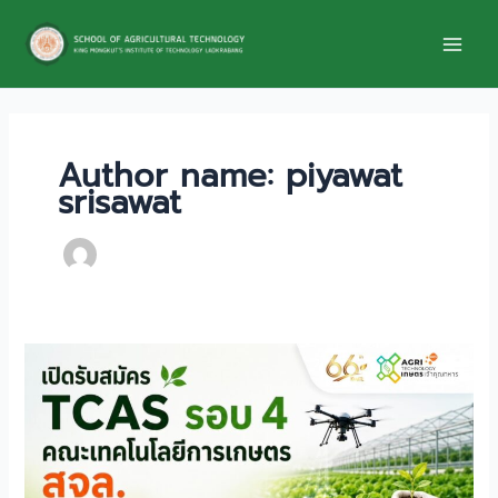
Skip
to
content
Author name: piyawat
srisawat
เปิด
รับ
สมัคร
TCAS
รอบ
4