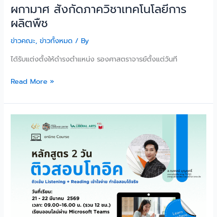
ภาค
ผกามาศ สังกัดภาควิชาเทคโนโลยีการ
วิชา
ผลิตพืช
เทคโนโลยี
การ
ข่าวคณะ
,
ข่าวทั้งหมด
/ By
ผลิต
ได้รับแต่งตั้งให้ดำรงตำแหน่ง รองศาสตราจารย์ตั้งแต่วันที
พืช
Read More »
คณะ
ศิลปศาสตร์
จัด
โครงการ
อบรม
พัฒนา
ศักยภาพ
ทักษะ
ทาง