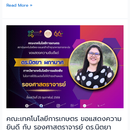
Read More »
คณะ
เทคโนโลยี
การเกษตร
ขอ
แสดง
ความ
ยินดี
กับ
รอง
ศาสตราจารย์
ดร.นิต
ยา
ผกา
คณะเทคโนโลยีการเกษตร ขอแสดงความ
มาศ
ยินดี กับ รองศาสตราจารย์ ดร.นิตยา
สังกัด