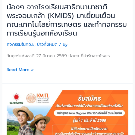
คณะ
น้องๆ จากโรงเรียนสาธิตนานาชาติ
เทคโนโลยี
พระจอมเกล้า (KMIDS) มาเยี่ยมเยือน
การเกษตร
คณะเทคโนโลยีการเกษตร และทำกิจกรรม
และ
การเรียนรู้นอกห้องเรียน
ทำ
กิจกรรม
กิจกรรมในคณะ
,
ข่าวทั้งหมด
/ By
การ
เรียน
วันศุกร์แห่งชาติ 27 มีนาคม 2569 น้องๆ ที่น่ารักจากโรงเร
รู้
นอก
Read More »
ห้องเรียน
เปิด
รับ
สมัคร
ผู้
สนใจ
เข้า