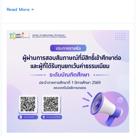
Read More »
ประกาศ
ราย
ชื่อ
ผู้
ผ่าน
การ
สอบ
สัมภาษณ์
และ
ได้
รับ
ทุน
ยกเว้น
ค่า
ธรรมเนียม