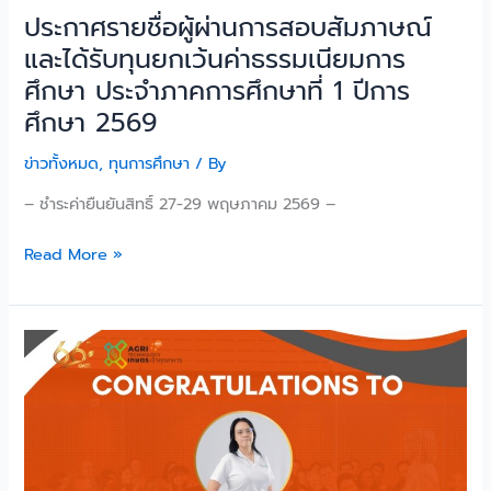
ประกาศรายชื่อผู้ผ่านการสอบสัมภาษณ์
การ
ศึกษา
และได้รับทุนยกเว้นค่าธรรมเนียมการ
ประจำ
ศึกษา ประจำภาคการศึกษาที่ 1 ปีการ
ภาค
ศึกษา 2569
การ
ศึกษา
ข่าวทั้งหมด
,
ทุนการศึกษา
/ By
ที่
– ชำระค่ายืนยันสิทธิ์ 27-29 พฤษภาคม 2569 –
1
ปี
Read More »
การ
ศึกษา
2569
คณะ
เทคโนโลยี
การเกษตร
ขอ
แสดง
ความ