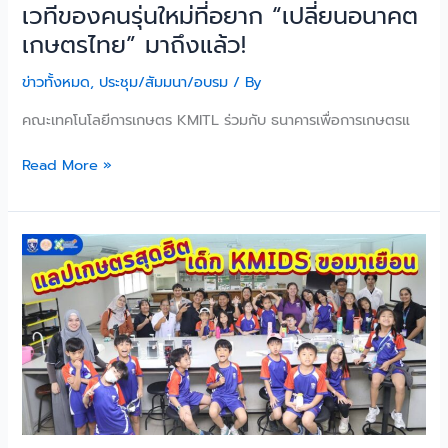
เวทีของคนรุ่นใหม่ที่อยาก “เปลี่ยนอนาคต
เกษตรไทย” มาถึงแล้ว!
ข่าวทั้งหมด
,
ประชุม/สัมมนา/อบรม
/ By
คณะเทคโนโลยีการเกษตร KMITL ร่วมกับ ธนาคารเพื่อการเกษตรแ
Read More »
น้องๆ
จาก
โรงเรียนสาธิต
นานาชาติ
พระจอมเกล้า
(KMIDS)
มา
เยี่ยม
เยือน