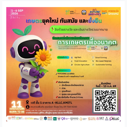
เวที
ของ
คน
รุ่น
ใหม่
ที่
อยาก
“เปลี่ยน
อนาคต
เกษตร
ไทย”
มา
ถึง
แล้ว!