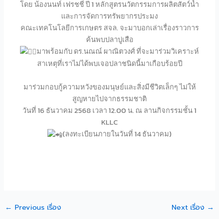
โดย น้องนนท์ เฟรชชี่ ปี 1 หลักสูตรนวัตกรรมการผลิตสัตว์น้ำ
และการจัดการทรัพยากรประมง
คณะเทคโนโลยีการเกษตร สจล. จะมาบอกเล่าเรื่องราวการ
ค้นพบปลาบู่เสือ
มาพร้อมกับ ดร.นณณ์ ผาณิตวงศ์ ที่จะมาร่วมวิเคราะห์
สาเหตุที่เราไม่ได้พบเจอปลาชนิดนี้มาเกือบร้อยปี
มาร่วมกอบกู้ความหวังของมนุษย์และสิ่งมีชีวิตเล็กๆ ไม่ให้
สูญหายไปจากธรรมชาติ
วันที่ 16 ธันวาคม 2568 เวลา 12.00 น. ณ ลานกิจกรรมชั้น 1
KLLC
(ลงทะเบียนภายในวันที่ 14 ธันวาคม)
←
Previous เรื่อง
Next เรื่อง
→