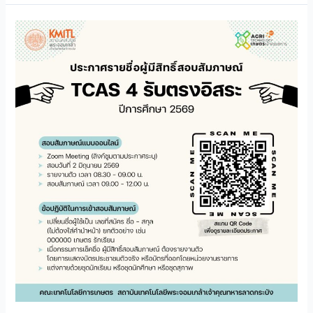
ประกาศ
ราย
ชื่อ
ผู้
มี
สิทธิ์
สอบ
สัมภาษณ์
TCAS
รอบ
ที่
4
แบบ
รับ
ตรง
อิสระ
ปี
การ