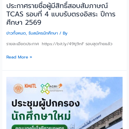
ประกาศรายชื่อผู้มีสิทธิ์สอบสัมภาษณ์
ศึกษา
TCAS รอบที่ 4 แบบรับตรงอิสระ ปีการ
2569
ศึกษา 2569
ข่าวทั้งหมด
,
รับสมัครนักศึกษา
/ By
รายละเอียดประกาศ https://bit.ly/49tj9nF รอบสุดท้ายแล้ว
Read More »
24
มิถุนายน
2569
ขอ
เชิญ
ผู้
ปกครอง
นักศึกษา