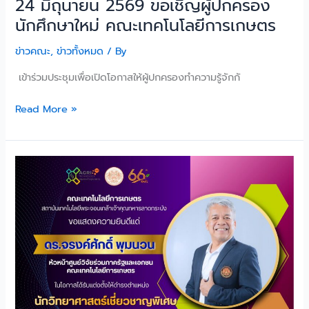
24 มิถุนายน 2569 ขอเชิญผู้ปกครอง
นักศึกษาใหม่ คณะเทคโนโลยีการเกษตร
ข่าวคณะ
,
ข่าวทั้งหมด
/ By
เข้าร่วมประชุมเพื่อเปิดโอกาสให้ผู้ปกครองทำความรู้จักกั
Read More »
คณะ
เทคโนโลยี
การเกษตร
ขอ
แสดง
ความ
ยินดี
กับ
ดร.จรงค์