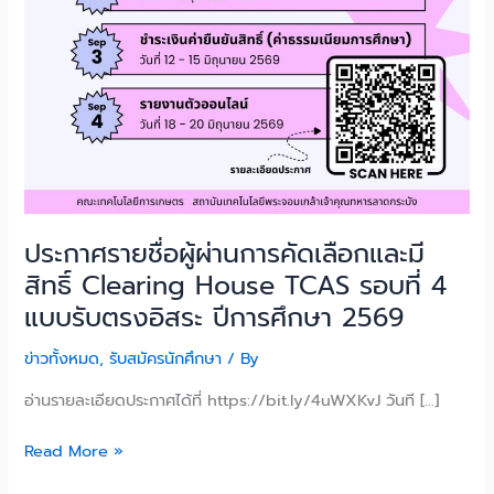
มี
สิทธิ์
Clearing
House
TCAS
รอบ
ที่
4
แบบ
ประกาศรายชื่อผู้ผ่านการคัดเลือกและมี
รับ
สิทธิ์ Clearing House TCAS รอบที่ 4
ตรง
แบบรับตรงอิสระ ปีการศึกษา 2569
อิสระ
ปี
ข่าวทั้งหมด
,
รับสมัครนักศึกษา
/ By
การ
ศึกษา
อ่านรายละเอียดประกาศได้ที่ https://bit.ly/4uWXKvJ วันที […]
2569
Read More »