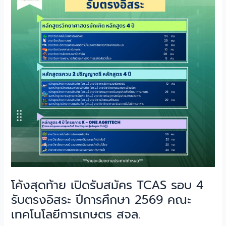
รับ
สมัคร
TCAS
รอบ
4
รับ
ตรง
อิสระ
ปี
การ
ศึกษา
2569
คณะ
เทคโนโลยี
การเกษตร
โค้งสุดท้าย เปิดรับสมัคร TCAS รอบ 4
สจล.
รับตรงอิสระ ปีการศึกษา 2569 คณะ
เทคโนโลยีการเกษตร สจล.