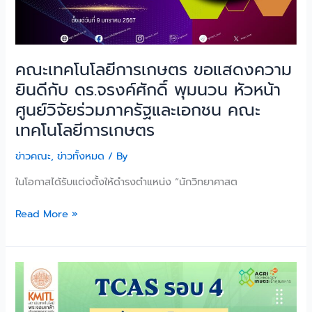
ศักดิ์
พุ
มนวน
หัวหน้า
คณะเทคโนโลยีการเกษตร ขอแสดงความ
ศูนย์วิจัย
ยินดีกับ ดร.จรงค์ศักดิ์ พุมนวน หัวหน้า
ร่วม
ภาค
ศูนย์วิจัยร่วมภาครัฐและเอกชน คณะ
รัฐ
เทคโนโลยีการเกษตร
และ
เอกชน
ข่าวคณะ
,
ข่าวทั้งหมด
/ By
คณะ
ในโอกาสได้รับแต่งตั้งให้ดำรงตำแหน่ง “นักวิทยาศาสต
เทคโนโลยี
การเกษตร
Read More »
โค้ง
สุดท้าย
เปิด