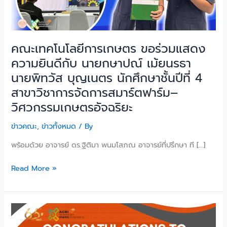
นาย
กษาปณ์
เม้ย
คณะเทคโนโลยีการเกษตร ขอร่วมแสดง
นรธา
นาย
ความยินดีกับ นายกษาปณ์ เม้ยนรธา
พิท
นายพิทวัส บุญเนตร นักศึกษาชั้นปีที่ 4
วัส
สาขาวิชาการจัดการสมาร์ตฟาร์ม–
บุญ
วิศวกรรมเกษตรอัจฉริยะ
เนตร
นักศึกษา
ข่าวคณะ
,
ข่าวทั้งหมด
/ By
ชั้น
ปี
พร้อมด้วย อาจารย์ ดร.ฐิติมา พนมโสภณ อาจารย์ที่ปรึกษา ที […]
ที่
4
Read More »
สาขา
วิชาการ
จัด
คณะ
กา
เทคโนโลยี