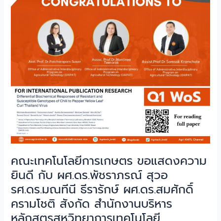
รส
การเกษตร
มาร์
ขอ
ต
แสดง
ฟาร์ม–
ความ
วิศวกรรม
ยินดี
เกษตร
กับ
อัจฉริยะ
ผศ.ดร.พัช
รา
ภรณ์
สุวอ
รศ.ดร.มณ
ทีนี
ธีร
คณะเทคโนโลยีการเกษตร ขอแสดงความ
า
รักษ์
ยินดี กับ ผศ.ดร.พัชราภรณ์ สุวอ
ผศ.ดร.สม
รศ.ดร.มณทีนี ธีรารักษ์ ผศ.ดร.สมศักดิ์
ศักดิ์
ครามโชติ สังกัด สำนักงานบริหาร
คราม
หลักสูตรสหวิทยาการเทคโนโลยี
โชติ