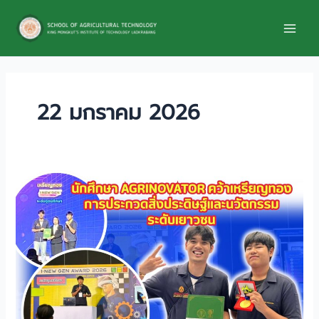
Skip
to
content
22 มกราคม 2026
คณะ
เทคโนโลยี
การเกษตร
ขอ
ร่วม
แสดง
ความ
ยินดี
กับ