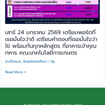
ดี
เตรียม
คำ
ตอบ
ที่
เสาร์ 24 มกราคม 2569 เตรียมพอร์ตที่
เธอ
มั่นใจ
เธอมั่นใจว่าดี เตรียมคำตอบที่เธอมั่นใจว่า
ว่า
ใช่ พร้อมกันทุกหลักสูตร ที่อาคารเจ้าคุณ
ใช่
ทหาร คณะเทคโนโลยีการเกษตร
พร้อม
กัน
ข่าวทั้งหมด
,
รับสมัครนักศึกษา
/ By
ทุก
หลักสูตร
Read More »
ที่
อาคาร
เจ้า
คุณ
ทหาร
คณะ