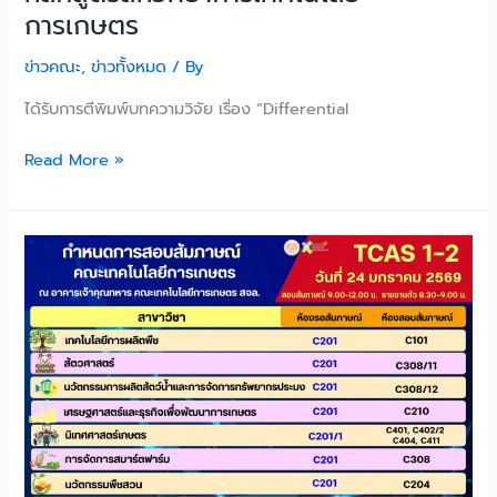
การเกษตร
สังกัด
สำนักงาน
ข่าวคณะ
,
ข่าวทั้งหมด
/ By
บริหาร
หลักสูตร
ได้รับการตีพิมพ์บทความวิจัย เรื่อง “Differential
สห
วิทยาการ
Read More »
เทคโนโลยี
การเกษตร
เสาร์
24
มกราคม
2569
เตรียม
พอร์ต
ที่
เธอ
มั่นใจ
ว่า