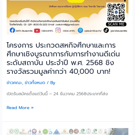
กับ
การ
ทำงาน
ดี
เด่น
ระดับ
โครงการ ประกวดสหกิจศึกษาและการ
สถาบัน
ศึกษาเชิงบูรณาการกับการทำงานดีเด่น
ประจำ
ระดับสถาบัน ประจำปี พ.ศ. 2568 ชิง
ปี
พ.ศ.
รางวัลรวมมูลค่ากว่า 40,000 บาท!
2568
ข่าวคณะ
,
ข่าวทั้งหมด
/ By
ชิง
รางวัล
เปิดรับสมัครตั้งแต่วันนี้ – 24 ธันวาคม 2568ประเภทที่ส่ง
รวม
มูลค่า
Read More »
กว่า
40,000
บาท!
ป.โท