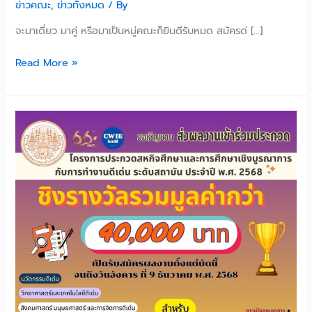
คณะ
ข่าวคณะ
,
ข่าวทั้งหมด
/ By
เทคโนโลยี
จะมาเดี่ยว มาคู่ หรือมาเป็นหมู่คณะก็ยินดีรับหมด สมัครด่ […]
การเกษตร
Read More »
โครงการ
ประกวด
สห
กิจ
ศึกษา
และ
การ
ศึกษา
เชิง
บูรณ
า
การ