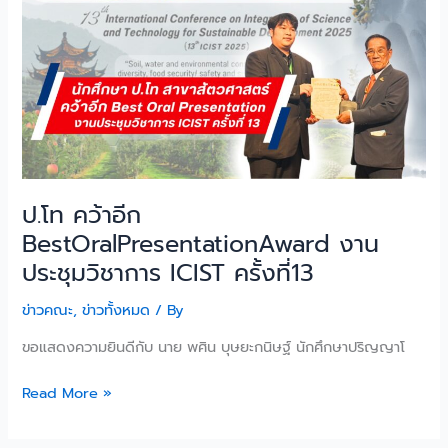
คว้า
อีก
BestOralPresentationAward
งาน
ประชุม
วิชาการ
ICIST
ครั้ง
ที่13
ป.โท คว้าอีก
BestOralPresentationAward งาน
ประชุมวิชาการ ICIST ครั้งที่13
ข่าวคณะ
,
ข่าวทั้งหมด
/ By
ขอแสดงความยินดีกับ นาย พศิน บุษยะกนิษฐ์ นักศึกษาปริญญาโ
Read More »