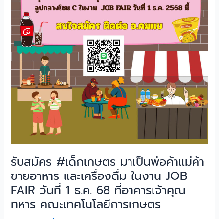
อาหาร
และ
เครื่อง
ดื่ม
ใน
งาน
JOB
FAIR
วัน
ที่
1
ธ.ค.
68
รับสมัคร #เด็กเกษตร มาเป็นพ่อค้าแม่ค้า
ที่
ขายอาหาร และเครื่องดื่ม ในงาน JOB
อาคาร
เจ้า
FAIR วันที่ 1 ธ.ค. 68 ที่อาคารเจ้าคุณ
คุณ
ทหาร คณะเทคโนโลยีการเกษตร
ทหาร