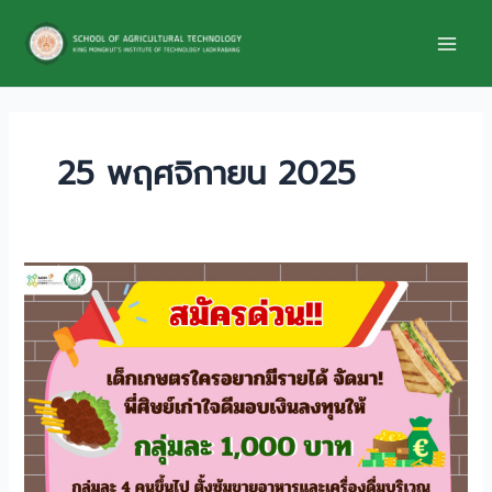
Skip
to
content
25 พฤศจิกายน 2025
รับ
สมัคร
#เด็ก
เกษตร
มา
เป็น
พ่อค้า
แม่ค้า
ขาย