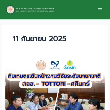
Skip
to
content
11 กันยายน 2025
ทีม
เกษตร
เดิน
หน้า
งาน
วิจัย
ระดับ
นานาชาติ
3