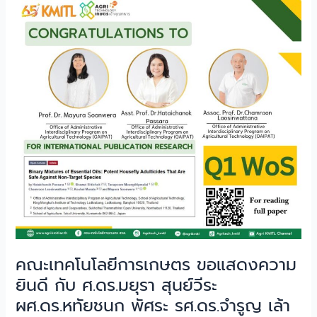
คณะ
เทคโนโลยี
การเกษตร
ขอ
แสดง
ความ
ยินดี
กับ
ศ.ดร.มยุรา
สุ
นย์
วีระ
ผศ.ดร.หทัย
ชนก
พัศ
คณะเทคโนโลยีการเกษตร ขอแสดงความ
ระ
รศ.ดร.จำรูญ
ยินดี กับ ศ.ดร.มยุรา สุนย์วีระ
เล้า
ผศ.ดร.หทัยชนก พัศระ รศ.ดร.จำรูญ เล้า
สิน