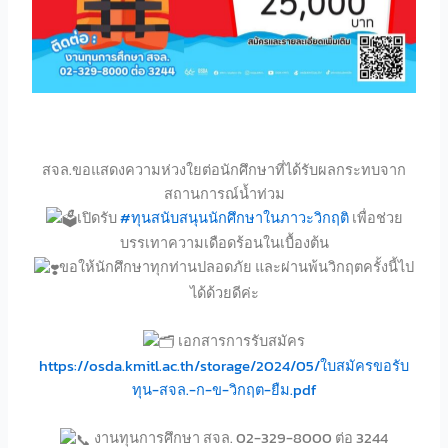
สจล.ขอแสดงความห่วงใยต่อนักศึกษาที่ได้รับผลกระทบจาก
สถานการณ์น้ำท่วม
เปิดรับ
#ทุนสนับสนุนนักศึกษาในภาวะวิกฤติ
เพื่อช่วย
บรรเทาความเดือดร้อนในเบื้องต้น
ขอให้นักศึกษาทุกท่านปลอดภัย และผ่านพ้นวิกฤตครั้งนี้ไป
ได้ด้วยดีค่ะ
เอกสารการรับสมัคร
https://osda.kmitl.ac.th/storage/2024/05/ใบสมัครขอรับ
ทุน-สจล.-ก-ข-วิกฤต-ยืม.pdf
งานทุนการศึกษา สจล. 02-329-8000 ต่อ 3244