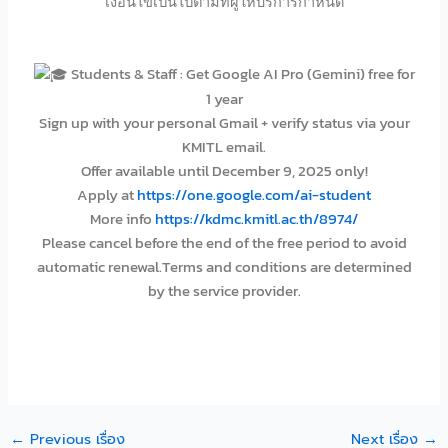
เงื่อนไขเป็นไปตามที่ผู้ให้บริการกำหนด
Students & Staff : Get Google AI Pro (Gemini) free for
1 year
Sign up with your personal Gmail + verify status via your
KMITL email.
Offer available until December 9, 2025 only!
Apply at
https://one.google.com/ai-student
More info
https://kdmc.kmitl.ac.th/8974/
Please cancel before the end of the free period to avoid
automatic renewal.Terms and conditions are determined
by the service provider.
←
Previous เรื่อง
Next เรื่อง
→