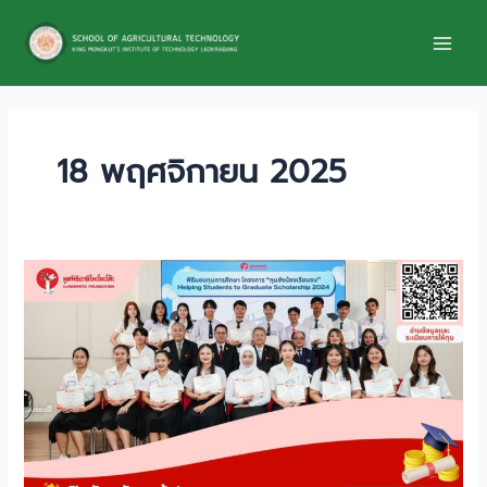
Skip
to
content
18 พฤศจิกายน 2025
เปิด
รับ
สมัคร
แล้ว
โครงการ
“ทุน
ส่ง
น้อง
เรียน