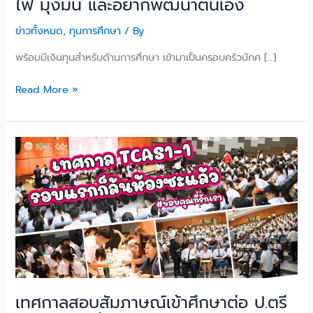
ไฟ มุ่งมั่น และอยากพัฒนาตนเอง
ข่าวทั้งหมด
,
ทุนการศึกษา
/ By
พร้อมมีเงินทุนสำหรับด้านการศึกษา เข้ามาเป็นครอบครัวนักศ […]
Read More »
เทศกาล
สอบ
สัมภาษณ์
เข้า
ศึกษา
ต่อ
ป.ตรี
TCAS
รอบ
ที่
เทศกาลสอบสัมภาษณ์เข้าศึกษาต่อ ป.ตรี
1-