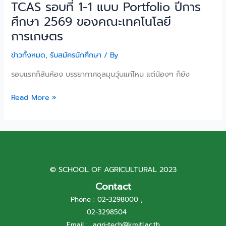
TCAS รอบที่ 1-1 แบบ Portfolio ปีการ
1
ศึกษา 2569 ของคณะเทคโนโลยี
แบบ
การเกษตร
Portfolio
ปี
ข่าวทั้งหมด
,
รับสมัครนักศึกษา
/ By
การ
ศึกษา
รอบแรกก็ล้นห้อง บรรยากาศชุลมุนวุ่นแค่ไหน แต่น้องๆ ก็ยัง
2569
ของ
Read More »
คณะ
เทคโนโลยี
การเกษตร
© SCHOOL OF AGRICULTURAL 2023
Contact
Phone : 02-3298000 ,
02-3298504
Email :
agri-tech@kmitl.ac.th