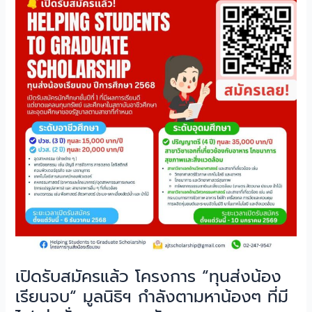
จบ“
มูล
นิธิฯ
กำลัง
ตาม
หา
น้องๆ
ที่
มีไฟ
มุ่ง
มั่น
และ
อยาก
พัฒนา
ตนเอง
เปิดรับสมัครแล้ว โครงการ “ทุนส่งน้อง
เรียนจบ“ มูลนิธิฯ กำลังตามหาน้องๆ ที่มี