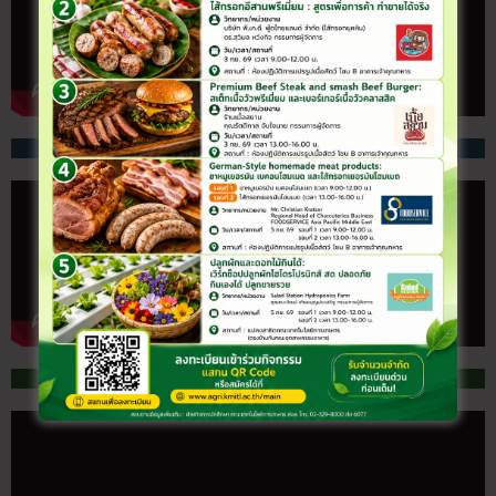
หลักสูตร Agrinovator
สจล. ร่วมกับคาร์กิลล์สยาม