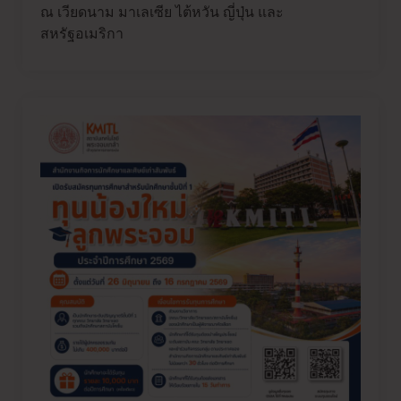
ณ เวียดนาม มาเลเซีย ไต้หวัน ญี่ปุ่น และ
สหรัฐอเมริกา