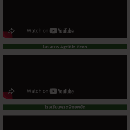
โครงการ AgriBiz-Econ
โรงเรียนพรตพิทยพยัต