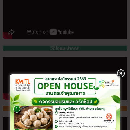
วิดีโอแนะนำคณะ
สจล. กับมูลนิธิพระดาบส