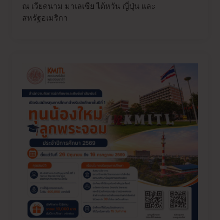
ณ เวียดนาม มาเลเซีย ไต้หวัน ญี่ปุ่น และ
สหรัฐอเมริกา