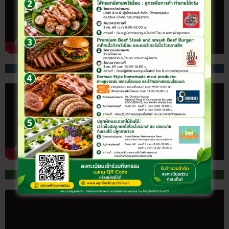
หลักสูตร Agrinovator
สจล. ร่วมกับคาร์กิลล์สยาม