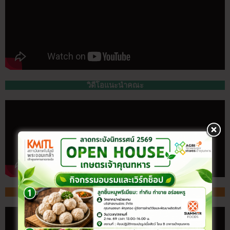
วิดีโอแนะนำคณะ
สจล. กับมูลนิธิพระดาบส