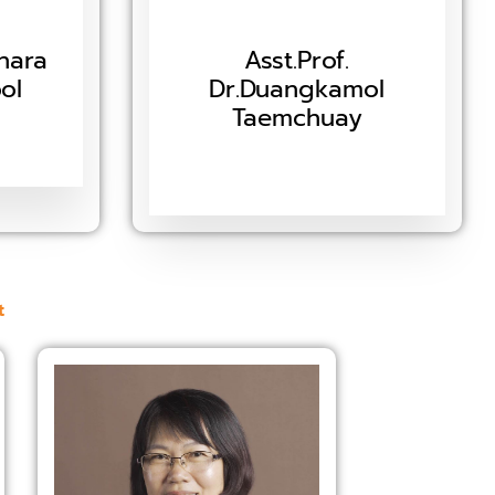
chara
Asst.Prof.
ol
Dr.Duangkamol
Taemchuay
t