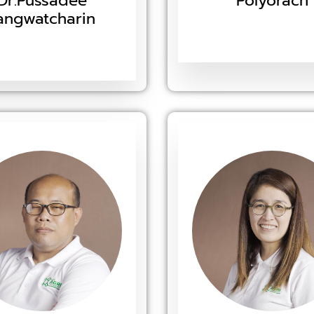
Dr.Pussadee
Polyorach
angwatcharin