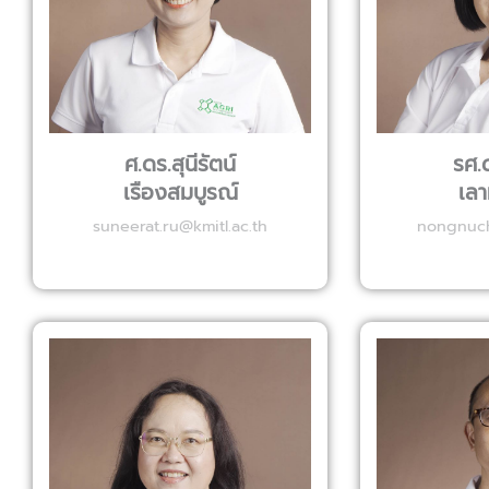
ศ.ดร.สุนีรัตน์
รศ.
เรืองสมบูรณ์
เลาห
suneerat.ru@kmitl.ac.th
nongnuch.