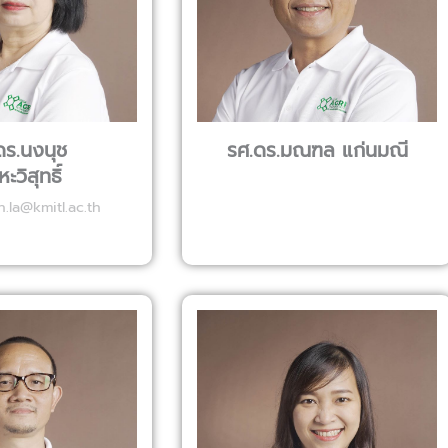
ดร.นงนุช
รศ.ดร.มณฑล แก่นมณี
ะวิสุทธิ์
la@kmitl.ac.th