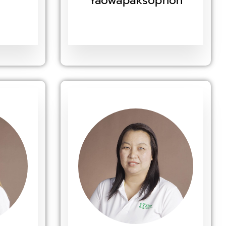
Yaowapaksophon