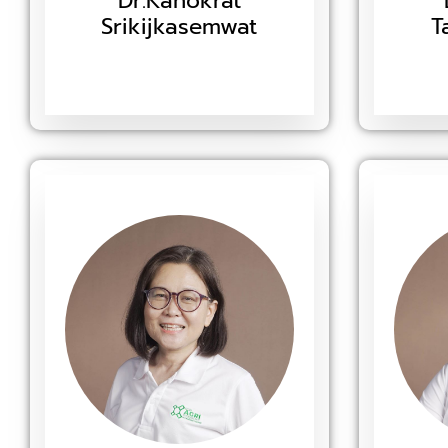
Dr.Kanokrat
Srikijkasemwat
T