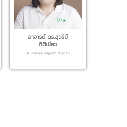
อาจารย์ ดร.สุวรีย์
กิติเขียว
suwaree.ki@kmitl.ac.th