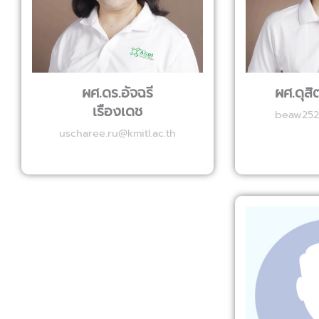
ผศ.ดร.อัจฉรี
ผศ.ดุสิ
เรืองเดช
beaw252
uscharee.ru@kmitl.ac.th