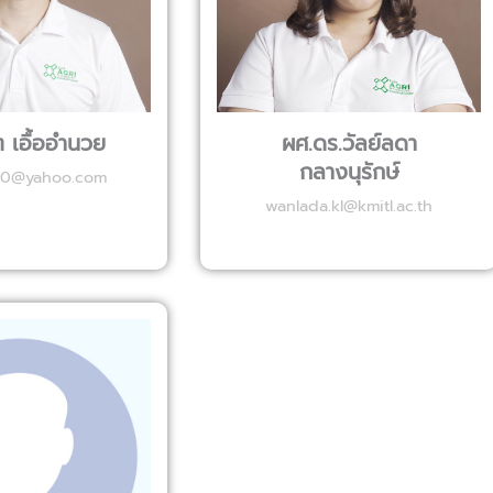
ต เอื้ออำนวย
ผศ.ดร.วัลย์ลดา
กลางนุรักษ์
0@yahoo.com
wanlada.kl@kmitl.ac.th